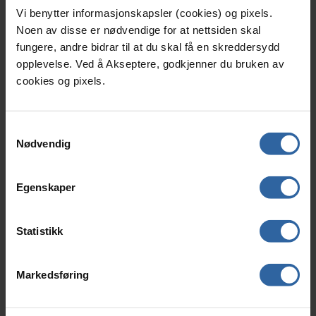
Vi benytter informasjonskapsler (cookies) og pixels.
Noen av disse er nødvendige for at nettsiden skal
fungere, andre bidrar til at du skal få en skreddersydd
opplevelse. Ved å Akseptere, godkjenner du bruken av
cookies og pixels.
Samtykkevalg
UTGÅTT: CLEANLINE
UTGÅTT: CLEANLINE
PREMIUM BIO DEGREASER
PREMIUM DEGREASER
Nødvendig
MICRO 1L
EXTREME 1L
UTGÅTT. Et effektivt produkt i ferdig
UTGÅTT. Klar til bruk. Spesiellt
bruksløsning for utvendig
utviklet for å fjerne vanskelige
Egenskaper
rengjøring av motorkjøretøyer.
smuss og flekker på karosseri og
lakkerte flater.
SKU:
FE304
Statistikk
SKU:
FE301
Les mer
Les mer
Markedsføring