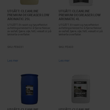
UTGÅTT: CLEANLINE
UTGÅTT: CLEANLINE
PREMIUM DEGREASER LOW
PREMIUM DEGREASER LOW
AROMATIC 25L
AROMATIC 4L
UTGÅTT. Et raskt og høyeffektivt
UTGÅTT. Et raskt og høyeffektivt
avfettingsmiddel for å fjerne flekker
avfettingsmiddel for å fjerne flekker
av asfalt, tjære, olje, fett, veisalt ol. på
av asfalt, tjære, olje, fett, veisalt ol. på
lakkerte overflater.
lakkerte overflater.
SKU:
FE6031
SKU:
FE403
Les mer
Les mer
UTGÅTT: CLEANLINE
UTGÅTT: CLEANLINE