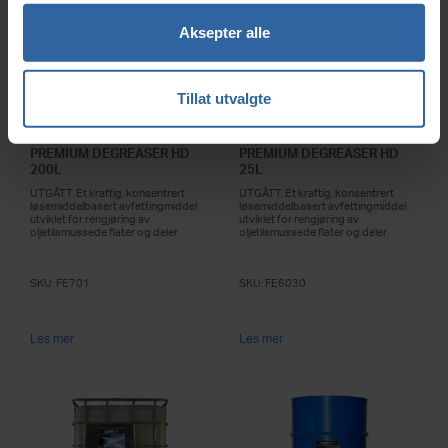
Aksepter alle
Tillat utvalgte
UTGÅTT: CLEANLINE
UTGÅTT: CLEANLINE
PREMIUM DEGREASER HD
PREMIUM DEGREASER HD
200L
25L
UTGÅTT. Et kraftig, konsentrert
UTGÅTT. Et kraftig, konsentrert
løsemiddelbasert avfettingmiddel
løsemiddelbasert avfettingmiddel
utviklet for rengjøring av
utviklet for rengjøring av
oljetilsmussede flater og deler.
oljetilsmussede flater og deler.
SKU:
FE701
SKU:
FE6030
Les mer
Les mer