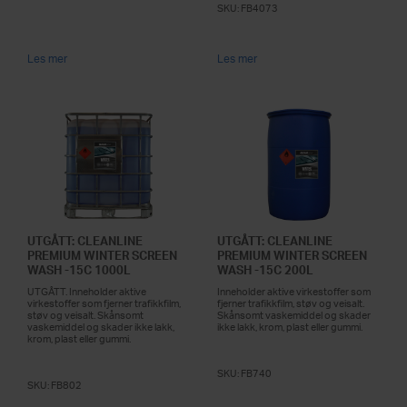
SKU:
FB4073
Les mer
Les mer
UTGÅTT: CLEANLINE
UTGÅTT: CLEANLINE
PREMIUM WINTER SCREEN
PREMIUM WINTER SCREEN
WASH -15C 1000L
WASH -15C 200L
UTGÅTT. Inneholder aktive
Inneholder aktive virkestoffer som
virkestoffer som fjerner trafikkfilm,
fjerner trafikkfilm, støv og veisalt.
støv og veisalt. Skånsomt
Skånsomt vaskemiddel og skader
vaskemiddel og skader ikke lakk,
ikke lakk, krom, plast eller gummi.
krom, plast eller gummi.
SKU:
FB740
SKU:
FB802