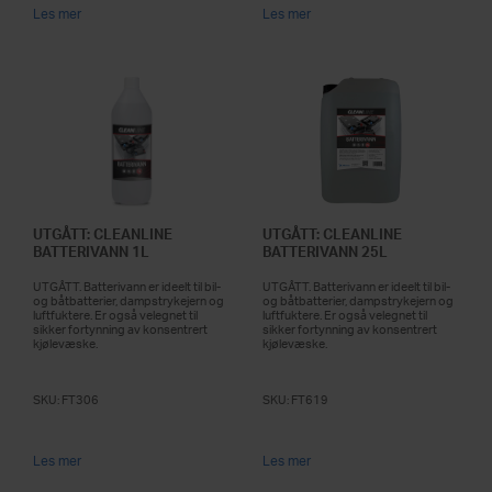
Les mer
Les mer
UTGÅTT: CLEANLINE
UTGÅTT: CLEANLINE
BATTERIVANN 1L
BATTERIVANN 25L
UTGÅTT. Batterivann er ideelt til bil-
UTGÅTT. Batterivann er ideelt til bil-
og båtbatterier, dampstrykejern og
og båtbatterier, dampstrykejern og
luftfuktere. Er også velegnet til
luftfuktere. Er også velegnet til
sikker fortynning av konsentrert
sikker fortynning av konsentrert
kjølevæske.
kjølevæske.
SKU:
FT306
SKU:
FT619
Les mer
Les mer