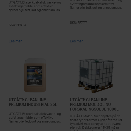
UTGÅTT. Et sterkt alkalisk vaske- og
UTGÅTT. Et sterkt alkalisk vaske- og
avfettingsmiddel som effektivt
avfettingsmiddel som effektivt
fjerner olje, fett, sot og annet smuss.
fjerner olje, fett, sot og annet smuss.
SKU:
FF777
SKU:
FF813
Les mer
Les mer
UTGÅTT: CLEANLINE
UTGÅTT: CLEANLINE
PREMIUM INDUSTRIAL 25L
PREMIUM MOLDOL NU
FORSKALINGSOLJE 1000L
UTGÅTT. Et sterkt alkalisk vaske- og
UTGÅTT. Moldol Nu benyttes på de
avfettingsmiddel som effektivt
fleste typer former. Oljen påføres I et
fjerner olje, fett, sot og annet smuss.
tynt skikt med sprøyte, kost, svamp
eller rull. Dekkevne er 15-35 m2 pr