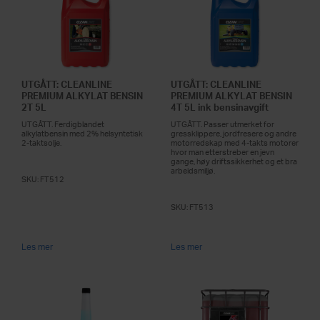
UTGÅTT: CLEANLINE
UTGÅTT: CLEANLINE
PREMIUM ALKYLAT BENSIN
PREMIUM ALKYLAT BENSIN
2T 5L
4T 5L ink bensinavgift
UTGÅTT. Ferdigblandet
UTGÅTT. Passer utmerket for
alkylatbensin med 2% helsyntetisk
gressklippere, jordfresere og andre
2-taktsolje.
motorredskap med 4-takts motorer
hvor man etterstreber en jevn
gange, høy driftssikkerhet og et bra
arbeidsmiljø.
SKU:
FT512
SKU:
FT513
Les mer
Les mer