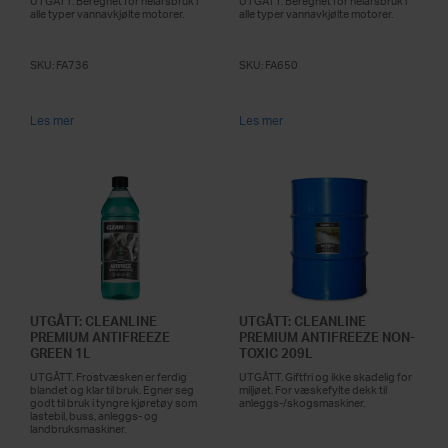
UTGÅTT. Beregnet for helårsbruk i
UTGÅTT. Beregnet for helårsbruk i
alle typer vannavkjølte motorer.
alle typer vannavkjølte motorer.
SKU:
FA736
SKU:
FA650
Les mer
Les mer
UTGÅTT: CLEANLINE
UTGÅTT: CLEANLINE
PREMIUM ANTIFREEZE
PREMIUM ANTIFREEZE NON-
GREEN 1L
TOXIC 209L
UTGÅTT. Frostvæsken er ferdig
UTGÅTT. Giftfri og ikke skadelig for
blandet og klar til bruk. Egner seg
miljøet. For væskefylte dekk til
godt til bruk i tyngre kjøretøy som
anleggs-/skogsmaskiner.
lastebil, buss, anleggs- og
landbruksmaskiner.