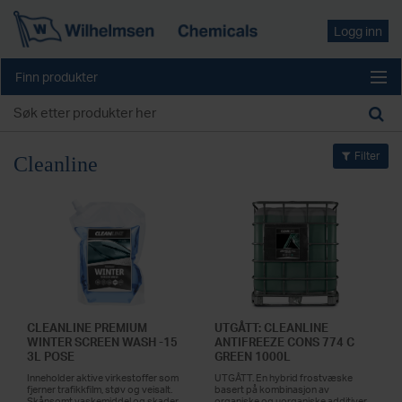
Logg inn
Finn produkter
Filter
Cleanline
CLEANLINE PREMIUM
UTGÅTT: CLEANLINE
WINTER SCREEN WASH -15
ANTIFREEZE CONS 774 C
3L POSE
GREEN 1000L
Inneholder aktive virkestoffer som
UTGÅTT. En hybrid frostvæske
fjerner trafikkfilm, støv og veisalt.
basert på kombinasjon av
Skånsomt vaskemiddel og skader
organiske og uorganiske additiver.