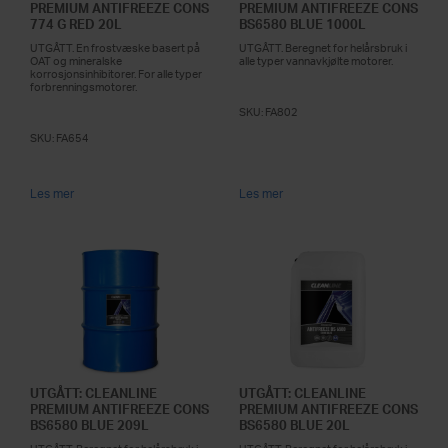
PREMIUM ANTIFREEZE CONS
PREMIUM ANTIFREEZE CONS
774 G RED 20L
BS6580 BLUE 1000L
UTGÅTT. En frostvæske basert på
UTGÅTT. Beregnet for helårsbruk i
OAT og mineralske
alle typer vannavkjølte motorer.
korrosjonsinhibitorer. For alle typer
forbrenningsmotorer.
SKU:
FA802
SKU:
FA654
Les mer
Les mer
UTGÅTT: CLEANLINE
UTGÅTT: CLEANLINE
PREMIUM ANTIFREEZE CONS
PREMIUM ANTIFREEZE CONS
BS6580 BLUE 209L
BS6580 BLUE 20L