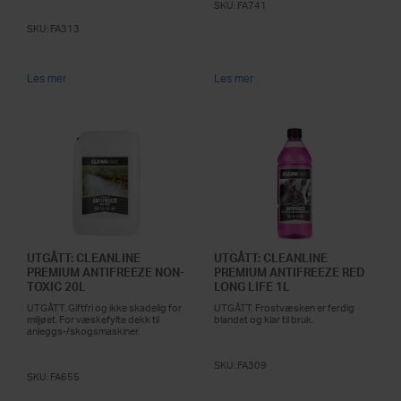
SKU:
FA741
SKU:
FA313
Les mer
Les mer
UTGÅTT: CLEANLINE
UTGÅTT: CLEANLINE
PREMIUM ANTIFREEZE NON-
PREMIUM ANTIFREEZE RED
TOXIC 20L
LONG LIFE 1L
UTGÅTT. Giftfri og ikke skadelig for
UTGÅTT. Frostvæsken er ferdig
miljøet. For væskefylte dekk til
blandet og klar til bruk.
anleggs-/skogsmaskiner.
SKU:
FA309
SKU:
FA655