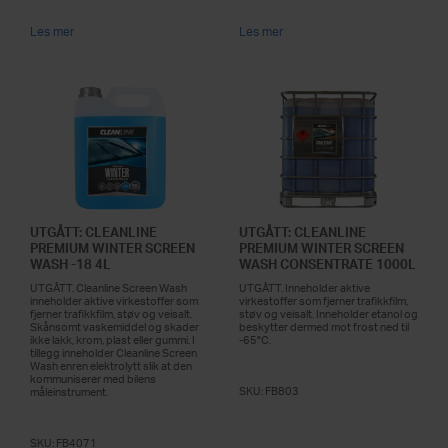
Les mer
Les mer
UTGÅTT: CLEANLINE
UTGÅTT: CLEANLINE
PREMIUM WINTER SCREEN
PREMIUM WINTER SCREEN
WASH -18 4L
WASH CONSENTRATE 1000L
UTGÅTT. Cleanline Screen Wash
UTGÅTT. Inneholder aktive
inneholder aktive virkestoffer som
virkestoffer som fjerner trafikkfilm,
fjerner trafikkfilm, støv og veisalt.
støv og veisalt. Inneholder etanol og
Skånsomt vaskemiddel og skader
beskytter dermed mot frost ned til
ikke lakk, krom, plast eller gummi. I
-65°C.
tillegg inneholder Cleanline Screen
Wash enren elektrolytt slik at den
kommuniserer med bilens
SKU:
FB803
måleinstrument.
SKU:
FB4071