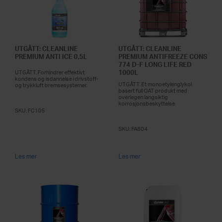
UTGÅTT: CLEANLINE
UTGÅTT: CLEANLINE
PREMIUM ANTI ICE 0,5L
PREMIUM ANTIFREEZE CONS
774 D-F LONG LIFE RED
1000L
UTGÅTT. Forhindrer effektivt
kondens og isdannelse i drivstoff-
UTGÅTT. Et monoetylenglykol
og trykkluft bremsesystemer.
basert full OAT produkt med
overlegen langsiktig
korrosjonsbeskyttelse.
SKU:
FC105
SKU:
FA804
Les mer
Les mer