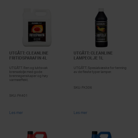
UTGÅTT: CLEANLINE
UTGÅTT: CLEANLINE
FRITIDSPARAFIN 4L
LAMPEOLJE 1L
UTGÅTT. Ren og luktsvak
UTGÅTT. Spesialvæske for tenning
brenselolje med gode
av de fleste typer lamper.
brennegenskaper og høy
varmeeffekt.
SKU:
FK306
SKU:
FK401
Les mer
Les mer