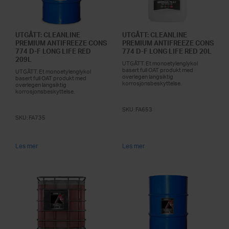
UTGÅTT: CLEANLINE
UTGÅTT: CLEANLINE
PREMIUM ANTIFREEZE CONS
PREMIUM ANTIFREEZE CONS
774 D-F LONG LIFE RED
774 D-F LONG LIFE RED 20L
209L
UTGÅTT. Et monoetylenglykol
basert full OAT produkt med
UTGÅTT. Et monoetylenglykol
overlegen langsiktig
basert full OAT produkt med
korrosjonsbeskyttelse.
overlegen langsiktig
korrosjonsbeskyttelse.
SKU:
FA653
SKU:
FA735
Les mer
Les mer