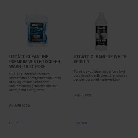
UTGÅTT. CLEANLINE
UTGÅTT. CLEANLINE WHITE
PREMIUM WINTER SCREEN
SPIRIT 1L
WASH -18 3L POSE
Tynnings- og løsemiddel for alkyd
UTGÅTT. Inneholder aktive
og oljemalinger.Brukes til rensing av
virkestoffer som fjerner trafikkfilm,
pensler og annet malerverktøy.
støv og veisalt. Skånsomt
vaskemiddel og skader ikke lakk,
krom, plast eller gummi.
SKU:
FG320
SKU:
FB4070
Les mer
Les mer