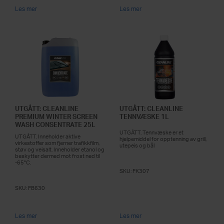
Les mer
Les mer
UTGÅTT: CLEANLINE
UTGÅTT: CLEANLINE
PREMIUM WINTER SCREEN
TENNVÆSKE 1L
WASH CONSENTRATE 25L
UTGÅTT. Tennvæske er et
UTGÅTT. Inneholder aktive
hjelpemiddel for opptenning av grill,
virkestoffer som fjerner trafikkfilm,
utepeis og bål
støv og veisalt. Inneholder etanol og
beskytter dermed mot frost ned til
-65°C.
SKU:
FK307
SKU:
FB630
Les mer
Les mer