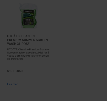
UTGÅTT.CLEANLINE
PREMIUM SUMMER SCREEN
WASH 3L POSE
UTGÅTT. Cleanline Premium Summer
Screen Wash er spesialutviklet for å
vaske bort innsektsflekkene, pollen
og trafikkfilm
SKU:
FB4078
Les mer