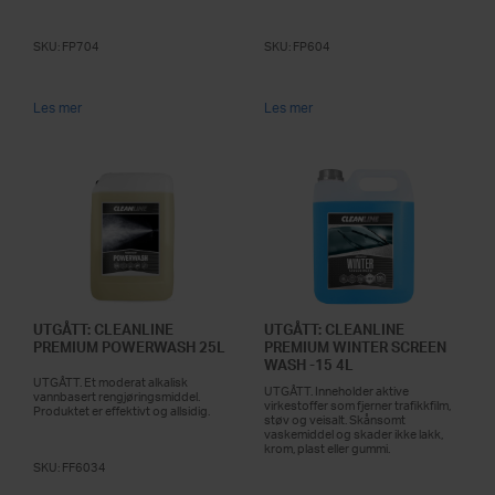
SKU:
FP704
SKU:
FP604
Les mer
Les mer
UTGÅTT: CLEANLINE
UTGÅTT: CLEANLINE
PREMIUM POWERWASH 25L
PREMIUM WINTER SCREEN
WASH -15 4L
UTGÅTT. Et moderat alkalisk
UTGÅTT. Inneholder aktive
vannbasert rengjøringsmiddel.
virkestoffer som fjerner trafikkfilm,
Produktet er effektivt og allsidig.
støv og veisalt. Skånsomt
vaskemiddel og skader ikke lakk,
krom, plast eller gummi.
SKU:
FF6034