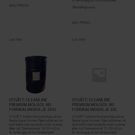
ltr. Avhengig av formmaterialet
SKU:
FF6035
*Bestillingsvare
SKU:
FP803
Les mer
Les mer
UTGÅTT: CLEANLINE
UTGÅTT: CLEANLINE
PREMIUM MOLDOL NU
PREMIUM MOLDOL NU
FORSKALINGSOLJE 205L
FORSKALINGSOLJE 25L
UTGÅTT. Moldol Nu benyttes på de
UTGÅTT. Moldol Nu benyttes på de
fleste typer former. Oljen påføres I et
fleste typer former. Oljen påføres I et
tynt skikt med sprøyte, kost, svamp
tynt skikt med sprøyte, kost, svamp
eller rull. Dekkevne er 15-35 m2 pr
eller rull. Dekkevne er 15-35 m2 pr
ltr. Avhengig av formmaterialet
ltr. Avhengig av formmaterialet