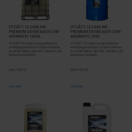
UTGÅTT: CLEANLINE
UTGÅTT: CLEANLINE
PREMIUM DEGREASER LOW
PREMIUM DEGREASER LOW
AROMATIC 1000L
AROMATIC 200L
UTGÅTT. Et raskt og høyeffektivt
UTGÅTT. Et raskt og høyeffektivt
avfettingsmiddel for å fjerne flekker
avfettingsmiddel for å fjerne flekker
av asfalt, tjære, olje, fett, veisalt ol. på
av asfalt, tjære, olje, fett, veisalt ol. på
lakkerte overflater.
lakkerte overflater.
SKU:
FE810
SKU:
FE702
Les mer
Les mer