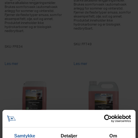
sterke alkaliske rengjøringsmidler.
sterke alkaliske rengjøringsmidler.
Brukes som forvask i automatvask
Brukes som forvask i automatvask
anlegg for sommer og vinterstid.
anlegg for sommer og vinterstid.
Fjerner de fleste typer smuss, som for
Fjerner de fleste typer smuss, som for
eksempel fett, olje, sot og annet.
eksempel fett, olje, sot og annet.
Produktet inneholder ikke
Produktet inneholder ikke
hydrokarboner og er biologisk
hydrokarboner og er biologisk
nedbrytbart.
nedbrytbart.
SKU:
FF749
SKU:
FF834
Les mer
Les mer
BLÅTIND PROFESJONELL
BLÅTIND PROFESJONELL
TRANSPORTVASK PLUSS 25L
TRANSPORTVASK PLUSS 4L
Samtykke
Detaljer
Om