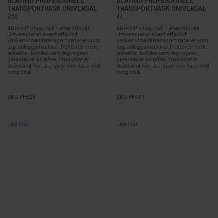
BLÅTIND PROFESJONELL
BLÅTIND PROFESJONELL
TRANSPORTVASK UNIVERSAL
TRANSPORTVASK UNIVERSAL
25L
4L
Blåtind Profesjonell Transportvask
Blåtind Profesjonell Transportvask
Universal er et svært effektivt
Universal er et svært effektivt
vaskemiddel til transportmateriell som
vaskemiddel til transportmateriell som
tog, anleggsmaskiner, traktorer, truck,
tog, anleggsmaskiner, traktorer, truck,
lastebiler, bobiler, campingvogner,
lastebiler, bobiler, campingvogner,
personbiler og båter. Produktet er
personbiler og båter. Produktet er
skånsomt mot alle typer overflater ved
skånsomt mot alle typer overflater ved
riktig bruk.
riktig bruk.
SKU:
FF625
SKU:
FF461
Les mer
Les mer