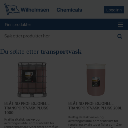
Logg inn
Finn produkter
Du søkte etter
transportvask
BLÅTIND PROFESJONELL
BLÅTIND PROFESJONELL
TRANSPORTVASK PLUSS
TRANSPORTVASK PLUSS 200L
1000L
Kraftig alkalisk vaske- og
Kraftig alkalisk vaske- og
avfettingsmiddel som er utviklet for
avfettingsmiddel som er utviklet for
rengjøring av alle typer flater som tåler
rengjøring av alle typer flater som tåler