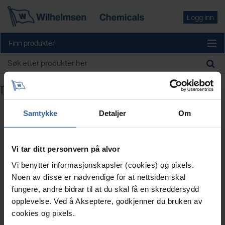
Logg inn
Finn produkter
Du søkte etter
husvask skummende
Samtykke
Detaljer
Om
Vi tar ditt personvern på alvor
Vi benytter informasjonskapsler (cookies) og pixels.
Noen av disse er nødvendige for at nettsiden skal
BLÅTIND HUSVASK
BLÅTIND PROFESJONELL
fungere, andre bidrar til at du skal få en skreddersydd
SKUMMENDE 1L
HUSVASK SKUMMENDE 4L
opplevelse. Ved å Akseptere, godkjenner du bruken av
Blåtind Husvask Skummende benyttes
Blåtind Husvask Skummende benyttes
cookies og pixels.
til årlig rengjøring av fasader utendørs.
til årlig rengjøring av fasader utendørs.
Den spesialtilpassede formelen
Den spesialtilpassede formelen